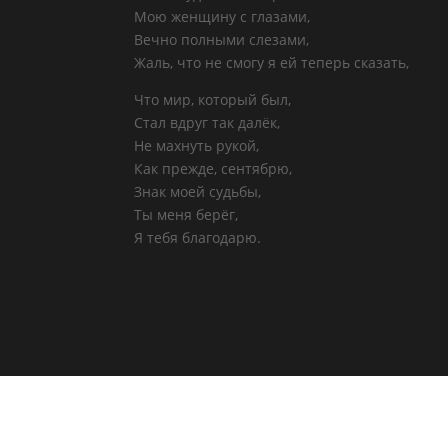
Мою женщину с глазами,
Вечно полными слезами,
Жаль, что не смогу я ей теперь сказать,
Что мир, который был,
Стал вдруг так далёк,
Не махнуть рукой,
Как прежде, сентябрю,
Знак моей судьбы,
Ты меня берёг,
Я тебя благодарю.