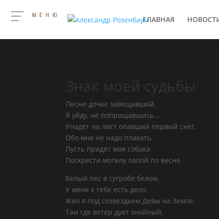
МЕНЮ
ГЛАВНАЯ
НОВОСТ
Знак моей судьбы
Песни дочке завещавший,
Я уйду, не попрощавшись…
Упадёт на лист опавший первый снег.
Обо мне не надо плакать,
Пусть придёт моя собака
Поскрести могилу лапой по весне.
Белый пёс в сугробе белом,
У меня к тебе есть дело.
Жил я под созвездьем Девы на Земле.
Там где ветер дует знойный,