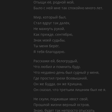
Отыщи её, родной мой,
Было с ней мне так спокойно много лет.
Мир, который был,
Стал вдруг так далёк,
Не махнуть рукой,
Как прежде, сентябрю,
Знак моей судьбы,
Ты меня берёг,
Я тебя благодарю.
Расскажи ей, белогрудый,
Что любил и помнить буду,
Что недавно день был судный у меня,
Где простил грехи Всевышний,
Он же Будда, он же Кришна,
Он сказал, что третьим лишним был не я.
Не скули, поджавши хвост свой,
Прошлой жизни верный остров,
Знаю, будет так непросто отыскать