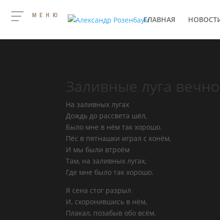
МЕНЮ
ГЛАВНАЯ
НОВОСТ
Заливные луга вечно
На заливных лугах
Дождь до рассвета шёл,
Было мне в нём так хорошо.
Пёс в пятнашки играл с конём,
И мы были втроём
Там, на заливных лугах,
Где мне было так хорошо.
Я сена стог разрыл
И, схоронившись в нём,
Плакал, позабыв обо всём.