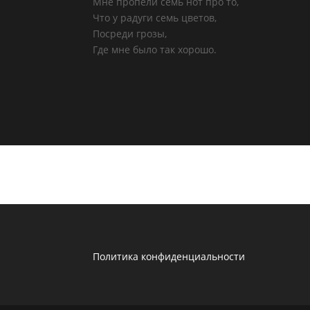
Мне пропели семь нот про то,
Что у радуги семь цветов,
Посреди грозы,
Где мне было так хорошо.
Политика конфиденциальности