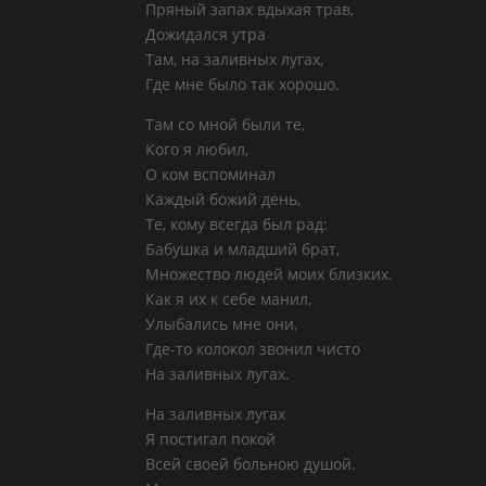
Пряный запах вдыхая трав,
Дожидался утра
Там, на заливных лугах,
Где мне было так хорошо.
Там со мной были те,
Кого я любил,
О ком вспоминал
Каждый божий день,
Те, кому всегда был рад:
Бабушка и младший брат,
Множество людей моих близких.
Как я их к себе манил,
Улыбались мне они,
Где-то колокол звонил чисто
На заливных лугах.
На заливных лугах
Я постигал покой
Всей своей больною душой.