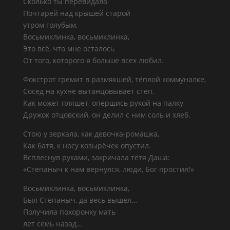
Сколько ты перевидала
Почтарей над крышей старой
утром голубым,
Восьмиклинка, восьмиклинка,
Это всё, что мне осталось
От того, которого я больше всех любил.
Фокстрот гремит в размякшей, тёплой коммуналке,
Сосед на кухне вытанцовывает степ.
Как может пляшет, опершись рукой на палку,
Дружок отцовский, он делил с ним соль и хлеб.
Стою у зеркала, как девочка-ромашка,
Как батя, к носу козырёчек опустил.
Всплеснув руками, закричала тётя Даша:
«Степаныч к нам вернулся, люди, Бог простил!»
Восьмиклинка, восьмиклинка,
Был Степаныч, да весь вышел…
Получила похоронку мать
лет семь назад…