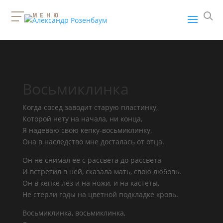
МЕНЮ
Восьмиклинка
Когда сосед заводит старую пластинку,
Которой нету на начала, ни конца,
Я надеваю свою кепку-восьмиклинку,
Она в наследство мне досталась от отца.
Он не снимал её с рассвета до рассвета
И встретил в ней, сказала мать, свою любовь.
Он в кепке лез и на ножи, и на кастеты,
Не стерли годы на цветной подкладке кровь.
Восьмиклинка, восьмиклинка,