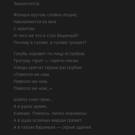
Заколотится.
Фонари кругом, словно лешие,
Наклоняются ко мне
С хохотом.
И чего же это я стал бешеный?
Почему в голове, в голове грохает?
Голубь норовит по лицу ястребом,
Тротуар горит — горячо ногам.
Улицы кричат серым раструбом:
«Повезло же нам,
Повезло же нам,
Повезло же нам…»
Шляпу снял свою…
А в руках армяк.
Комкаю. Плююсь. Низко кланяюсь!
А в ушах ослиных марши гремят,
А в глазах бараньих — серые здания.