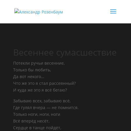
Весеннее сумасшествие
Потекли ручьи весенние,
Только бы любить,
Да вот некого…
Что же это я стал рассеянный?
И куда же это я всё бегаю?
Забываю всех, забываю всё,
Где гулял вчера — не помнится.
Только ноги, ноги, ноги
Всё вперёд несёт,
Сердце в танце пойдёт,