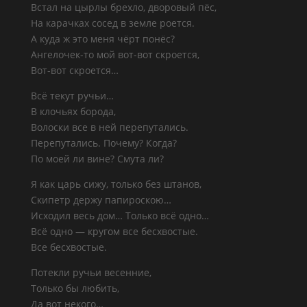
Встал на цырлы брехло, дворовый пёс,
На карачках сосед в земле роется.
А куда ж это меня чёрт понёс?
Ангелочек-то мой вот-вот скроется,
Вот-вот скроется…
Всё текут ручьи…
В клочьях борода,
Волоски все в ней перепутались.
Перепутались. Почему? Когда?
По моей ли вине? Смута ли?
Я как царь сижу, только без штанов,
Скипетр держу папироскою…
Исходил весь дом… Только всё одно…
Всё одно — кругом все бесхвостые.
Все бесхвостые.
Потекли ручьи весенние,
Только бы любить,
Да вот некого…