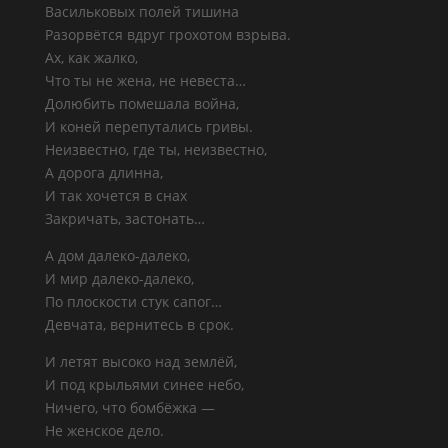
Васильковых полей тишина
Разорвётся вдруг грохотом взрыва.
Ах, как жалко,
Что ты не жена, не невеста…
Долюбить помешала война,
И коней перепутались гривы.
Неизвестно, где ты, неизвестно,
А дорога длинна,
И так хочется в снах
Закричать, застонать…
А дом далеко-далеко,
И мир далеко-далеко,
По плоскости стук сапог…
Девчата, вернитесь в срок.
И летят высоко над землёй,
И под крыльями синее небо,
Ничего, что бомбёжка —
Не женское дело.