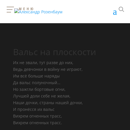
МЕНЮ
Вальс на плоскости
Их не звали, тут разве до них,
Ведь девчонки в войну не играют,
Им всё больше наряды
Да вальс полуночный…
Но зажгли бортовые огни,
Лучшей доли себе не желая,
Наши дочки, страны нашей дочки,
И пронёсся их вальс
Вихрем огненных трасс,
Вихрем огненных трасс.