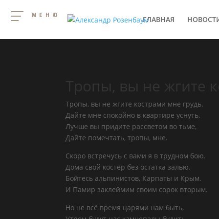
МЕНЮ
ГЛАВНАЯ
НОВОСТ
Тропы, вы не жгите 
Тропы, вы не жгите кострами мне грудь.
Дайте мне спокойно в квартире уснуть.
Лучше вы придите рассветом во тьме,
Дайте помечтать, тропы, мне.
Скоро встречусь с вами я в трудном бою.
Дома свой костёр без остатка залью.
Бойтесь альпинистов, Карпаты и Крым.
И Памир заклеймим своим сорок вторым.
Но не всё время царями нам быть,
Утром будут нас камнепады будить.