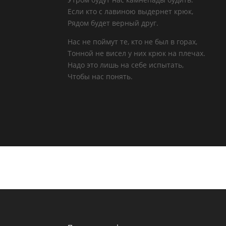
Если кто с лавиною выдернет крюк,
Рядом будет верный друг.
Нас не поймут те, кто не был в горах,
Тонной не висел у них крюк на плечах.
Надо это лишь на себе испытать,
Чтобы нас понять.