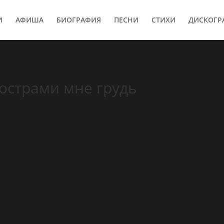
И
АФИША
БИОГРАФИЯ
ПЕСНИ
СТИХИ
ДИСКОГР
кострами мне грудь