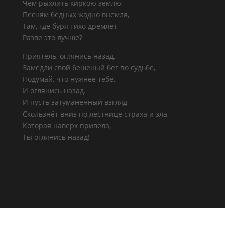
Чем рыхлить киркою землю,
Песням бедных жадно внемля,
Там, где буря тихо дремлет,
Разве это лучше?
Приятель, оглянись назад,
Замедли свой бешеный бег по судьбе,
Подумай, что нужнее тебе,
И оглянись назад.
И пусть затуманенный взгляд
Скользнёт вниз по лестнице страха и зла,
Которая наверх привела,
Ты оглянись назад!