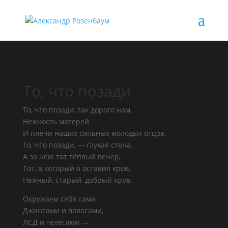
То, что позади
То, что позади, так дорого нам,
Нежность матерей
И плечи наших сильных молодых отцов.
То, что позади, — глухая стена,
А за нею тот тёплый вечер,
Тот, в который я оставил кров,
Нежный, старый, добрый кров.
Окружаем себя сами
Джинсами и волосами,
ЛСД и телесами —