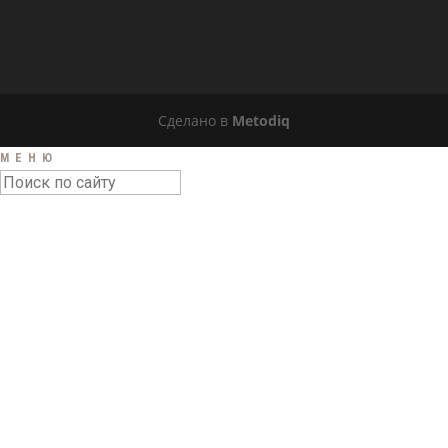
Сделано в
Metodiq
МЕНЮ
ГЛАВНАЯ
НОВОСТИ
АФИША
БИОГРАФИЯ
ПЕСНИ
СТИХИ
ДИСКОГРАФИЯ
КНИГИ
КОМАНДА
КОНТАКТЫ