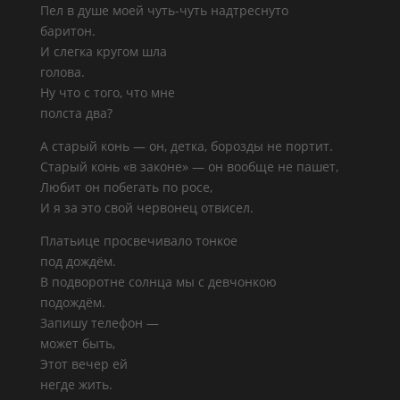
Пел в душе моей чуть-чуть надтреснуто
баритон.
И слегка кругом шла
голова.
Ну что с того, что мне
полста два?
А старый конь — он, детка, борозды не портит.
Старый конь «в законе» — он вообще не пашет,
Любит он побегать по росе,
И я за это свой червонец отвисел.
Платьице просвечивало тонкое
под дождём.
В подворотне солнца мы с девчонкою
подождём.
Запишу телефон —
может быть,
Этот вечер ей
негде жить.