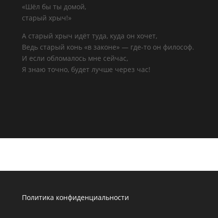
«Шёл бы ты домой,
старый хрыч!»
А старый хрыч идёт туда, куда он хочет,
Ведь старый конь «в законе» — где-то он философ.
И если обломалось мне сейчас,
Я знаю точно, будет лучше через час!
Политика конфиденциальности