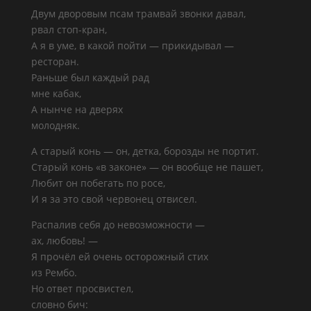
Двум дворовым псам трамвай звонки давал,
рвал стоп-кран,
А я в уме, в какой пойти — прикидывал —
ресторан.
Раньше был каждый рад
мне кабак,
А нынче на дверях
молодняк.
А старый конь — он, детка, борозды не портит.
Старый конь «в законе» — он вообще не пашет,
Любит он побегать по росе,
И я за это свой червонец отвисел.
Распалив себя до невозможности —
ах, любовь! —
Я прочёл ей очень осторожный стих
из Рембо.
Но ответ просвистел,
словно бич: