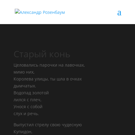
Старый конь
Целовались парочки на лавочках,
мимо них,
Королева улицы, ты шла в очках
дымчатых.
Водопад золотой
лился с плеч,
Унося с собой
слух и речь.
Выпустил стрелу свою чудесную
Купидон,