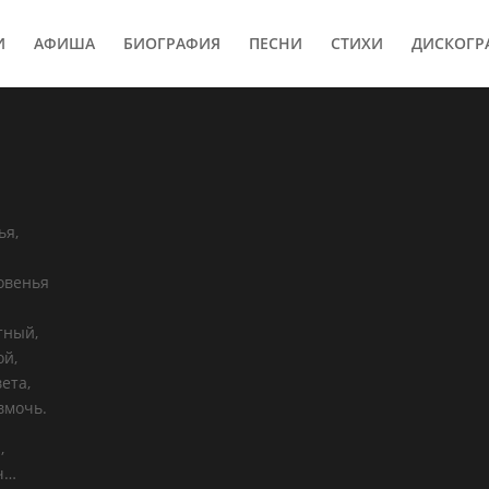
И
АФИША
БИОГРАФИЯ
ПЕСНИ
СТИХИ
ДИСКОГР
ья,
новенья
тный,
ой,
ета,
вмочь.
,
уч…