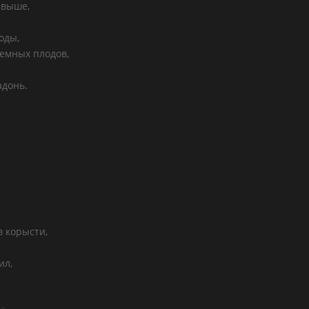
свыше,
оды,
земных плодов,
адонь.
в корысти,
ил,