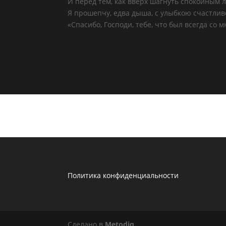
И перед тем, как вверх шагнуть спокойным л
Я прошепчу, едва дыша, с улыбкою счастлив
«Спасибо, Господи, тебе, что был всегда со 
Политика конфиденциальности
Сделано в
Metodiq