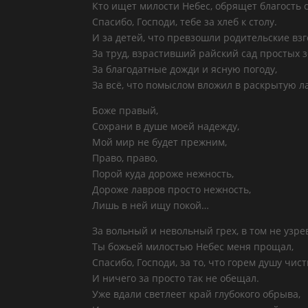
Кто ищет милости Небес, обрящет благость 
Спасибо, Господи, тебе за хлеб к столу.
И за детей, что превзошли родительские взг
За труд, взрастивший райский сад простых 
За благодатные дожди и ясную погоду,
За всё, что помыслом вложил в раскрытую л
Боже правый,
Сохрани в душе моей надежду,
Мой мир не будет прежним,
Право, право,
Порой куда дороже нежность,
Дороже лавров просто нежность,
Лишь в ней ищу покой…
За вольный и невольный грех, в том не узре
Ты божьей милостью Небес меня прощал,
Спасибо, Господи, за то, что горем душу чист
И ничего за просто так не обещал.
Уже вдали светлеет край глубокого обрыва,