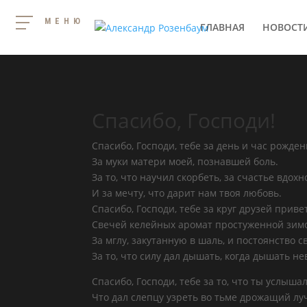
МЕНЮ
ГЛАВНАЯ
НОВОСТ
Спасибо, Господи!
Спасибо, Господи, тебе за день и час рожден
За муки матери моей, познавшей боль.
За то, что научил скорбеть, за счастье вдох
И за мечту, что дарит нам твоя любовь.
Спасибо, Господи, тебе за круг друзей приве
Свечей келейных аромат простуженной зим
За мглу, закутанную в шаль, и постоянство св
За то, что силу дал дышать, когда дышать не
Спасибо, Господи, тебе за то, что ты услышал
Что дал слепцу узреть во тьме дрожащий л