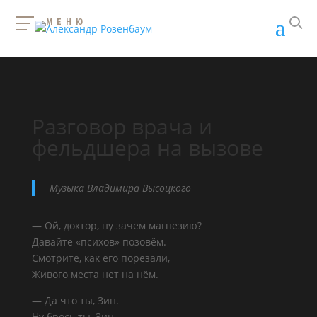
МЕНЮ
Разговор врача и
фельдшера на вызове
Музыка Владимира Высоцкого
— Ой, доктор, ну зачем магнезию?
Давайте «психов» позовём.
Смотрите, как его порезали,
Живого места нет на нём.
— Да что ты, Зин.
Ну брось ты, Зин.