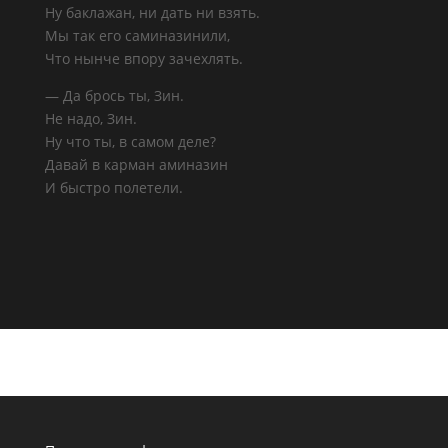
Ну баклажан, ни дать ни взять.
Мы так его саминазинили,
Что нынче впору зачехлять.
— Да брось ты, Зин.
Не надо, Зин.
Ну что ты, в самом деле?
Давай в карман аминазин
И быстро полетели.