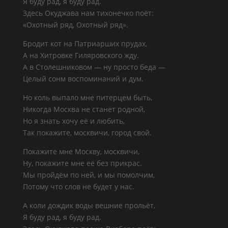
Я буду рад, я буду рад.
Здесь Окуджава нам тихонечко поёт:
«Охотный ряд, Охотный ряд».
Бродит кот на Патриарших прудах,
А на Хитровке Гиляровского жду.
А в Столешниковом — ну просто беда —
Целый сонм воспоминаний и дум.
Но коль выпало мне питерцем быть,
Никогда Москва не станет родной,
Но я знать хочу её и любить,
Так покажите, москвичи, город свой.
Покажите мне Москву, москвичи,
Ну, покажите мне её без прикрас.
Мы пройдём по ней, и мы помолчим,
Потому что слов не будет у нас.
А коли дождик воды вешние прольёт,
Я буду рад, я буду рад.