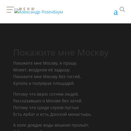
МЕНЮ
Покажите мне Москву
Покажите мне Москву, я прошу.
Может, воздухом её задышу.
Покажите мне Москву без гостей,
Купола и полумрак площадей.
Потому что верю сотням людей,
Рассказавших о Москве без затей.
Потому что среди слухов пустых
Есть Арбат и есть Донской монастырь.
А коли дождик воды вешние прольёт,