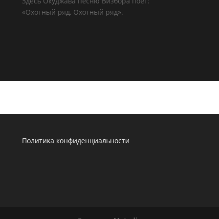
Здесь Окуджава песню Визбора поёт:
«Охотный ряд, Охотный ряд».
Политика конфиденциальности