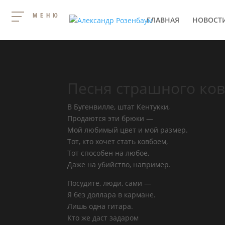
МЕНЮ
ГЛАВНАЯ
НОВОСТ
Песня страшного ко
В Бугенвилле, штат Кентукки,
Продаются эти брюки —
Мой любимый цвет и мой размер.
Тот, кто хочет стать ковбоем,
Тот способен на любое,
Даже на убийство, например.
Посудите, люди, сами —
Я без доллара в кармане.
Лишь одна гитара.
Кто же даст задаром