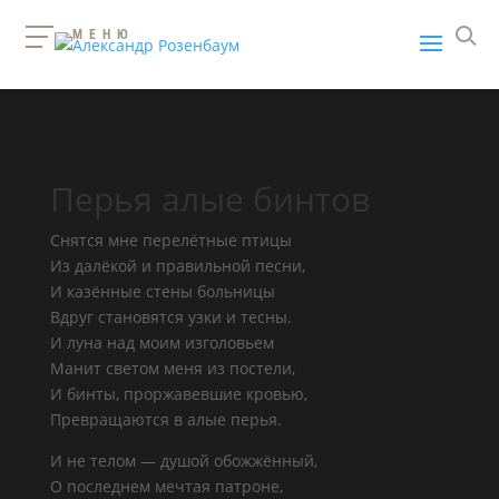
МЕНЮ
Перья алые бинтов
Снятся мне перелётные птицы
Из далёкой и правильной песни,
И казённые стены больницы
Вдруг становятся узки и тесны.
И луна над моим изголовьем
Манит светом меня из постели,
И бинты, проржавевшие кровью,
Превращаются в алые перья.
И не телом — душой обожжённый,
О последнем мечтая патроне,