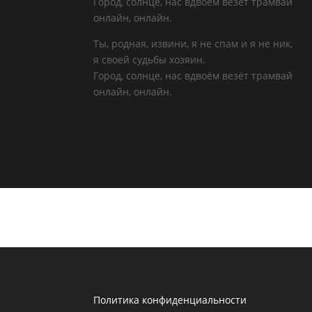
Город, солнце, нас вдвоём везёт трамвай
онлайн, онлайн.
Ты, родная, извини, я не спам и я не ник,
я своей судьбы хозяин.
Город, солнце, нас вдвоём везёт трамвай
онлайн, онлайн.
Политика конфиденциальности