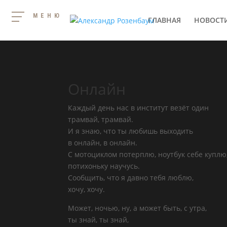
МЕНЮ
ГЛАВНАЯ
НОВОСТ
Онлайн
Каждый день нас в институт везёт один
трамвай, трамвай.
И я знаю, что ты любишь выходить
в онлайн, в онлайн.
С мотоциклом потерплю, ноутбук себе куплю
потихоньку научусь.
Сообщить, что я давно тебя люблю,
хочу, хочу.
Может, ночью, ну, а может быть, с утра,
ты знай, ты знай,