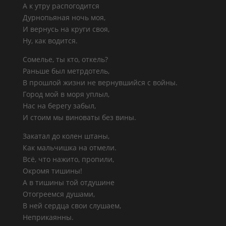
А к утру распогодится
Дурнопьяная ночь моя,
И вернусь на круги своя,
Ну, как водится.
Сомелье, ты кто, откель?
Раньше был метрдотель,
В прошлой жизни не вернувшийся с войны.
Город мой в моря уплыл,
Нас на берегу забыл,
И стоим мы виноваты без вины.
Закатал до колен штаны,
Как мальчишка на отмели.
Всё, что нажито, пропили,
Окромя тишины!
А в тишины той отдушине
Отогреемся душами,
В ней сердца свои слушаем,
Неприкаянны.