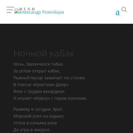
МЕНЮ
Ночной кабак
Ночь. Закончился табак.
За углом открыт кабак,
Пьяный мусор зажигает по столам.
В платье «Кристиан Диор»
Влез с трудом аккордеон
И играет «Мурку» с горем пополам.
Развяжу я сегодня, брат,
Морской узел на кадыке,
Утону в коньяка реке
До утра в аккурат.