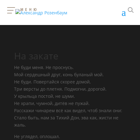
МЕНЮ
На закате
Не буди меня. Не проснусь.
Мой сердешный друг, конь буланый мой.
Не буди. Повертайся скорее домой,
Три версты до плетня. Подмогни, дорогой.
У крыльца постой, не шуми.
Не храпи, чумной, дитёв не пужай.
Расскажи чинарем всё как видел, чтоб знали они:
Стало быть, нам за Тихий Дон, эва как, жисти не
жаль.
Не углядел, оплошал.