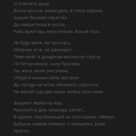
И отлетела душа.
Весна-красна, знамо дело, в степу хороша.
Бурьян быльём порастал
Да свиристелка в кустах.
Раба Христова свого отмоли, божий птах.
Не буди меня. Не проснусь.
Облачка, и те, не шелохают.
Повечерят и дождиком выплеснут грусть
По Петру-казаку, сыну Прохора.
Ты, жена, меня рассупонь,
Сбереги сынам саблю вострую
Да, погодь-ка чутка, обнимать спросонь.
Не марай года два наши любые простыни.
Зашумит верба на юру.
Разольётся Дон, мошкара слетит…
В курене, под божницей на стол казаки соберут,
Добрым словом помянут станишника, Боже
прости…