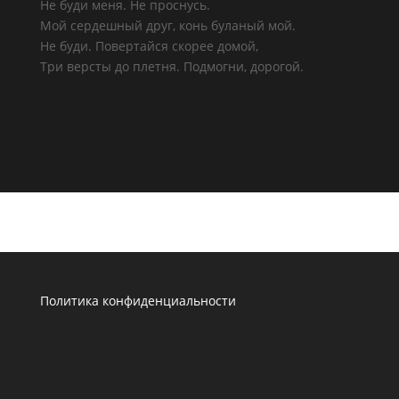
Не буди меня. Не проснусь.
Мой сердешный друг, конь буланый мой.
Не буди. Повертайся скорее домой,
Три версты до плетня. Подмогни, дорогой.
Политика конфиденциальности