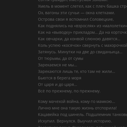
Хмель в момент слетел, как с плеч башка ст
Ох, вагоны эти сучьи — окна клетками.
Острова свои я вспомнил Соловецкие,
Как поднялись на «взросляк» из «малолетки
Как на «выводку» прикладом… Да на корточ
Как овчарки, да конвой слюною давятся…
Коль успею «косячок» свернуть с махорочкой
Затянусь. Минутки на две до свиданьица…
От тюрьмы, да от сумы
Зарекаемся не мы…
Зарекаются лишь те, кто там не жили…
Бьются в берега моря
От царя и до царя…
Всё по прежнему, по прежнему.
Кому мачехой война, кому-то мамкою…
Лично мне она такую жизнь отспорила!
Кацавейка под шинель. Подшлемник танков
Искупил. Вернулся. Выучил историю.