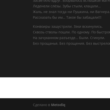
Засветило вдруг. Взорвалось вспышкой магн
Леденели слёзы. Зубы стыли, клацали…
Жаль, не знал тогда ни Пушкина, ни Вагнер
Рассказать бы им… Такое бы забацали!!!
Конвоиры зашустрили. Зэки вскинулись.
Сквозь стволы пошли. По одному. По быстр
На зачуханном разъезде… Были. Сгинули.
Без прощанья. Без прощения. Без выстрело
Сделано в
Metodiq