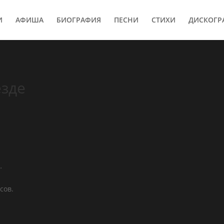
И
АФИША
БИОГРАФИЯ
ПЕСНИ
СТИХИ
ДИСКОГР
езде
…
.
сов.