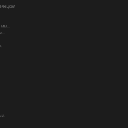
релецкая.
» мы…
ки…
,
ый.