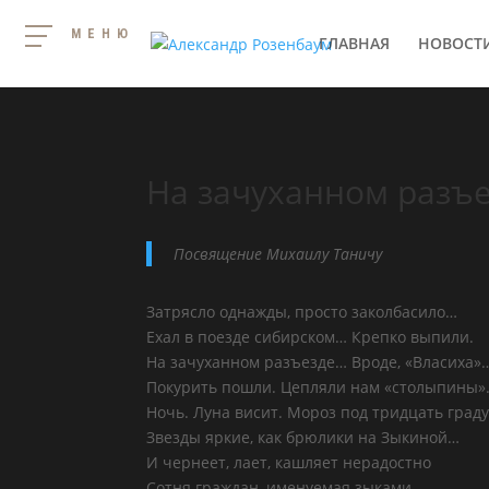
МЕНЮ
ГЛАВНАЯ
НОВОСТ
На зачуханном разъ
Посвящение Михаилу Таничу
Затрясло однажды, просто заколбасило…
Ехал в поезде сибирском… Крепко выпили.
На зачуханном разъезде… Вроде, «Власиха»
Покурить пошли. Цепляли нам «столыпины»
Ночь. Луна висит. Мороз под тридцать граду
Звезды яркие, как брюлики на Зыкиной…
И чернеет, лает, кашляет нерадостно
Сотня граждан, именуемая зыками.