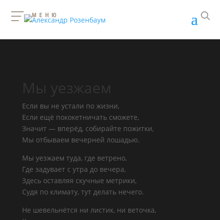
МЕНЮ
Мы уезжаем
Если вы не устали по жизни,
Если ещё пококетничать сможете,
Значит — вперёд, собирайте пожитки,
Мы отбываем вечерней лошадью.
Мы уезжаем туда, где ветрено,
Где задувает с утра до вечера,
Здесь оставляя скучные метрики,
Судя по климату, тут делать нечего.
Не шевельнётся ни листик, ни веточка,