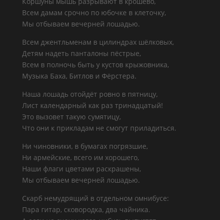
Коршуны мышь разрывают в крошево,
Всем дамам срочно по юбочке в клеточку,
Мы отбываем вечерней лошадью.
Всем джентльменам в цилиндрах шёлковых,
Детям надеть панталоны пёстрые,
Всем в полночь быть у кустов крыжовника,
Музыка Баха, Битлов и Фёрстера.
Наша лошадь отойдёт ровно в пятницу,
Лист календарный как раз тринадцатый!
Это вызовет такую сумятицу,
Что они к прикладам не смогут приладиться.
Ни чиновники, в бумагах погрязшие,
Ни армейские, всего им хорошего,
Наши флаги цветами раскрашены,
Мы отбываем вечерней лошадью.
Скарб немудрящий в отдельном омнибусе:
Пара гитар, сковородка, два чайника.