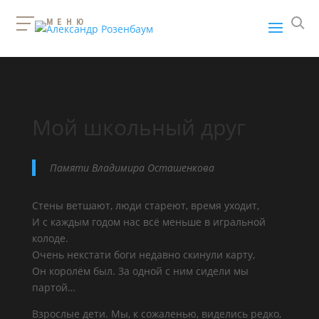
МЕНЮ
Мой школьный друг
Памяти Владимира Осташенкова
Стены ветшают, люди стареют, время уходит,
И с каждым годом нас всё меньше в игральной
колоде.
Очень некстати боги недавно скинули карту,
Он королём был. За одной с ним сидели мы
партой…
Взрослые дети. Мы, к сожаленью, виделись редко,