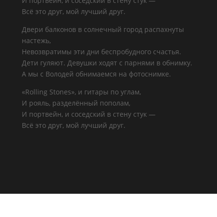
И портвейн, и соседский в стену стук —
Всё это друг, мой лучший друг.
Двери балконов в солнечный город распахнуты
настежь,
Невозвратимы эти дни беспробудного счастья.
Дети гуляют. Девушки ходят с парнями в обнимку.
А мы с Володей обнимаемся на фотоснимке.
«Rolling Stones», и гитары по углам,
И рояль, разделённый пополам,
И портвейн, и соседский в стену стук —
Всё это друг, мой лучший друг.