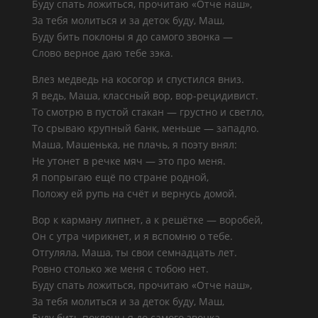
Буду спать ложиться, прочитаю «Отче наш»,
За тебя молиться и за деток буду, Маш,
Буду бить поклоны я до самого звонка —
Слово верное даю тебе зэка.
Влез медведь на косогор и спустился вниз.
Я ведь, Маша, классный вор, вор-рецидивист.
То смотрю в пустой стакан — грустно и светло,
То срываю крупный банк, меньше — западло.
Маша, Машенька, не плачь, я поэту внял:
Не утонет в речке мяч — это про меня.
Я попрыгаю ещё по стране родной,
Положу ей рупь на счёт и вернусь домой.
Вор к карману липнет, а к решётке — воробей,
Он с утра чирикнет, и я вспомню о тебе.
Отгуляла, Маша, ты свои семнадцать лет.
Ровно столько же меня с тобою нет.
Буду спать ложиться, прочитаю «Отче наш»,
За тебя молиться и за деток буду, Маш,
Буду бить поклоны я до самого звонка —