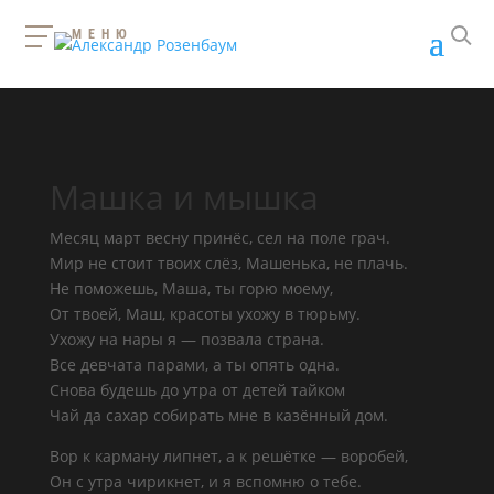
МЕНЮ
Машка и мышка
Месяц март весну принёс, сел на поле грач.
Мир не стоит твоих слёз, Машенька, не плачь.
Не поможешь, Маша, ты горю моему,
От твоей, Маш, красоты ухожу в тюрьму.
Ухожу на нары я — позвала страна.
Все девчата парами, а ты опять одна.
Снова будешь до утра от детей тайком
Чай да сахар собирать мне в казённый дом.
Вор к карману липнет, а к решётке — воробей,
Он с утра чирикнет, и я вспомню о тебе.