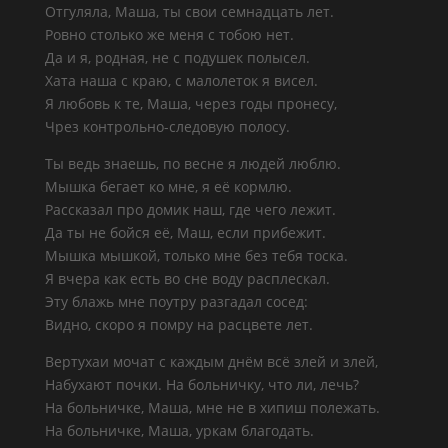
Отгуляла, Маша, ты свои семнадцать лет.
Ровно столько же меня с тобою нет.
Да и я, родная, не с подушек полысел.
Хата наша с краю, с малолеток я висел.
Я любовь к те, Маша, через годы пронесу,
Чрез контрольно-следовую полосу.
Ты ведь знаешь, по весне я людей люблю.
Мышка бегает ко мне, я её кормлю.
Рассказал про домик наш, где чего лежит.
Да ты не бойся её, Маш, если прибежит.
Мышка мышкой, только мне без тебя тоска.
Я вчера как есть во сне воду расплескал.
Эту блажь мне поутру разгадал сосед:
Видно, скоро я помру на расцвете лет.
Вертухаи мочат с каждым днём всё злей и злей,
Набухают почки. На больничку, что ли, лечь?
На больничке, Маша, мне не в хипиш полежать.
На больничке, Маша, уркам благодать.