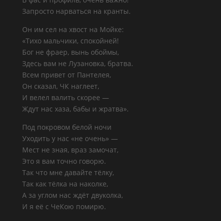
Запросто нарваться на кранты.
Он им сел на хвост на Мойке:
«Тихо мальчики, спокойней!
Бог не фраер, вынь обоймы,
Здесь вам не Лузановка, братва.
Всем привет от Пантелея,
Он сказал, ЧК наглеет,
И велел валить скорее —
Ждут нас хаза, бабы и жратва».
Под покровом белой ночи
Уходить у нас «не очень» —
Мест не зная, враз замочат,
Это я вам точно говорю.
Так что мне давайте тёлку,
Так как тёлка на наколке,
А за углом нас ждёт двуколка,
И я её с ЧеКою помирю.