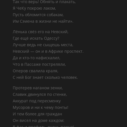
Так что верь! Обнять и плакать,
Я ЧеКу покрою лаком,
Пусть обломится собакам,
Им Сэмена в жизни не найти».
Лёнька свёз его на Невский,
Где ещё искать Одессу?
Лучше ведь не сыщешь места,
Невский — он и в Африке проспект.
Да и кто-то нафискалил,
Что в Пассаже постреляли,
Оперов свалила краля,
С ней Бог знает сколько человек.
Протерев наганом зенки,
Славик двинулся по стенке,
Аккурат под пересменку
Мусоров и ни к чему понты!
И тем более для граждан
Он висел на доме каждом:
В фас и профиль, очень важно!