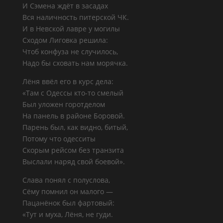
И Сэмена ждёт в засадах
Вся наличность питерской ЧК.
И в Невской лавре у могилы
Сходом Лиговка решила:
Чтоб конфуза не случилось,
Надо бы сховать нам морячка.
Лёня ввёл его в курс дела:
«Там с Одессы кто-то смелый
Был уложен горотделом
На панель в районе Боровой.
Парень был, как видно, битый,
Потому что одесситы
Скорым рейсом без транзита
Выслали наряд свой боевой».
Слава понял с полуслова,
Сёму помнил он малого —
Пацанёнок был фартовый:
«Тут и муха, Лёня, не гуди.