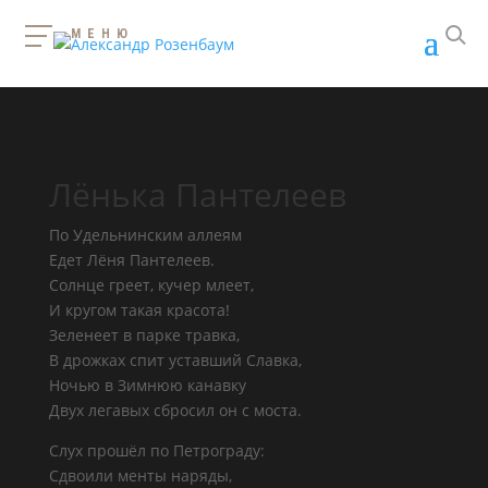
МЕНЮ
Лёнька Пантелеев
По Удельнинским аллеям
Едет Лёня Пантелеев.
Солнце греет, кучер млеет,
И кругом такая красота!
Зеленеет в парке травка,
В дрожках спит уставший Славка,
Ночью в Зимнюю канавку
Двух легавых сбросил он с моста.
Слух прошёл по Петрограду:
Сдвоили менты наряды,