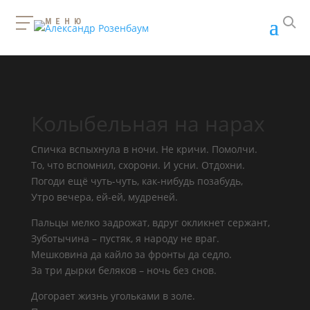
МЕНЮ
Колыбельная на нарах
Спичка вспыхнула в ночи. Не кричи. Помолчи.
То, что вспомнил, схорони. И усни. Отдохни.
Погоди ещё чуть-чуть, как-нибудь позабудь,
Утро вечера, ей-ей, мудреней.
Пальцы мелко задрожат, вдруг окликнет сержант,
Зуботычина – пустяк, я народу не враг.
Мешковина да кайло за фронты да седло.
За три дырки беляков – ночь без снов.
Догорает жизнь угольками в золе.