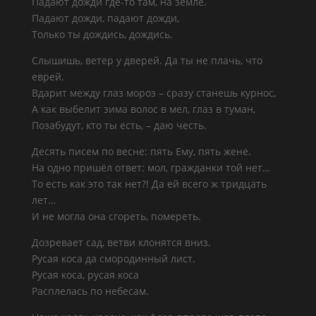
Падают дожди где-то там, на земле.
Падают дожди, падают дожди,
Только ты дождись, дождись.
Слышишь, ветер у дверей. Да ты не плачь, что
еврей.
Вдарит между глаз мороз – сразу станешь курнос,
А как выбелит зима волос в мел, глаз в туман,
Позабудут, кто ты есть, – даю честь.
Десять писем по весне: пять Ему, пять жене.
На одно пришёл ответ: мол, гражданки той нет…
То есть как это так нет?! Да ей всего ж тридцать
лет…
И не могла она сгореть, помереть.
Дозревает сад, ветви клонятся вниз.
Русая коса да смородинный лист.
Русая коса, русая коса
Расплелась по небесам.