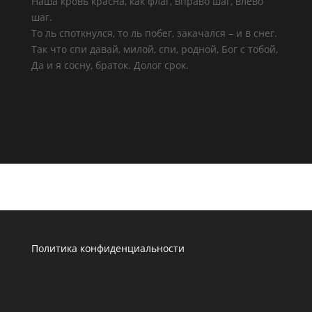
Наша кровь красна, как флаг, вправо шаг, влево
шаг.
То ль споткнулся, то ль побег, закачался – и в снег.
Так что спи давай, милой, спи, родной, Бог с тобой,
Да и я сосну, браток. Долог срок.
Политика конфиденциальности