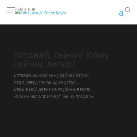
МЕНЮ
Вставай, сынок! Кому
сейчас легко?
Вставай, сынок! Кому сейчас легко?
Утри слезу. Не ты один устал…
Верь в мой девиз из глубины веков:
«Храни нас Бог и чёрт бы их побрал».