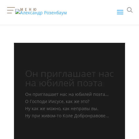
МЕНЮ
Он приглашает нас
на юбилей поэта
Он приглашает нас на юбилей поэта…
О Господи Иисусе, как же это?
Ну как же можно, как неправы вы.
Ну при живом-то Коле Добронравове…