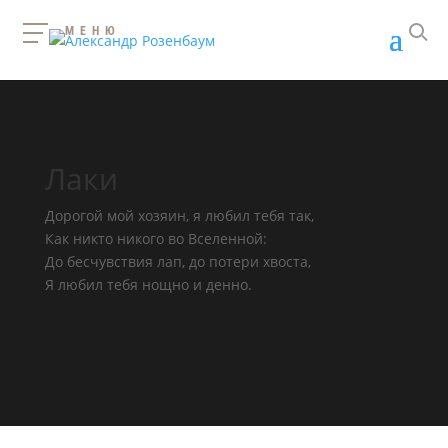
МЕНЮ
Лаки
Дорогой мой хозяин, я любил тебя так,
Как никто никого во Вселенной:
До бесчувствия лап, до потери хвоста,
Я любил тебя нощно и денно.