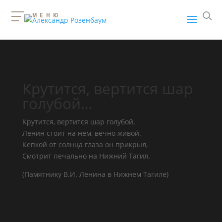
МЕНЮ
Крутится, вертится шар
голубой…
Крутится, вертится шар голубой,
Ленин стоит на нём, вечно живой.
Кепкой от солнца глаза он прикрыл,
Смотрит печально на Нижний Тагил.
(Памятнику В.И. Ленина в Нижнем Тагиле)