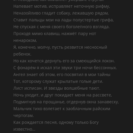
Напевает мотив, исправляет неточную рифму,
Неназойливо гладит собаку, лежавшую рядом,
Ставит пальцы мои на лады полустертые грифа,
Не спуская с меня своего боголепного взгляда.
Проходя мимо клавиш, нажмёт пару нот
ненароком,
Я, конечно, молчу, пусть резвится несносный
ребенок.
Но как хочется дернуть его за смеющийся локон.
С фонарём я искал эти звуки три ночи бессонных.
Ангел знает об этом, его посвятил в мои тайны
Тот, которому служат крылатые голые дети.
Лист исписан. И звезды волшебные тают.
Ночь уходит, и друг покидает меня на рассвете,
Подмигнув на прощанье, отдернув окна занавеску,
Мальчик тихо взлетает к заоблачным райским
чертогам.
Как рождается песня, одному только Богу
известно…