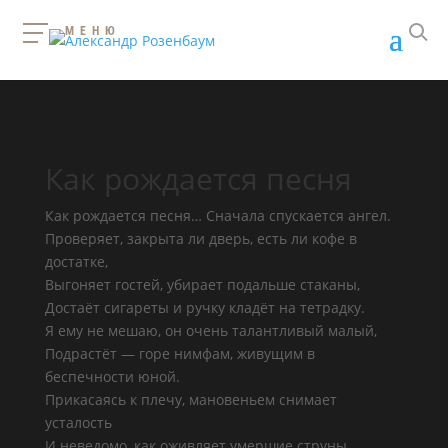
МЕНЮ
Как рождается песня
Как рождается песня… Сначала спускается ангел.
Проверяет, закрыта ли дверь, есть ли кофе в
достатке,
Выгоняет гостей, убирает подальше стаканы,
Достаёт сигареты и ручку кладёт на тетрадку.
Я ему не мешаю, он очень талантливый малый,
Подрастёт — горе нимфам, живущим в
беспечности юной.
Прикасаясь к плечу, мановеньем снимает
усталость
И неведомо, как оживляет умершие струны.