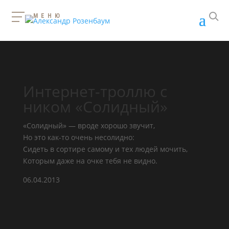
МЕНЮ
Интернет-троллю с
ником «Солидный»
«Солидный» — вроде хорошо звучит,
Но это как-то очень несолидно:
Сидеть в сортире самому и тех людей мочить,
Которым даже на очке тебя не видно.
06.04.2013