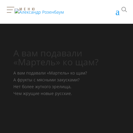
МЕНЮ
А вам подавали
«Мартель» ко щам?
А вам подавали «Мартель» ко щам?
А фрукты с мясными закусками?
Нет более жуткого зрелища,
Чем жрущие новые русские.